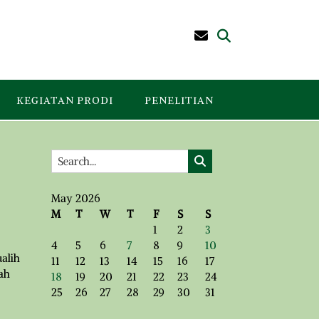
KEGIATAN PRODI
PENELITIAN
May 2026
M
T
W
T
F
S
S
1
2
3
4
5
6
7
8
9
10
ualih
11
12
13
14
15
16
17
ah
18
19
20
21
22
23
24
25
26
27
28
29
30
31