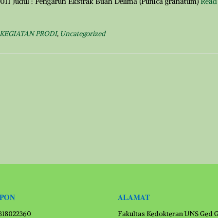
11 Judul : Pengaruh Ekstrak Buah Delima (Punica granatum)
Read
KEGIATAN PRODI
,
Uncategorized
EPON
ALAMAT
1318022360
Fakultas Kedokteran UNS Ged 