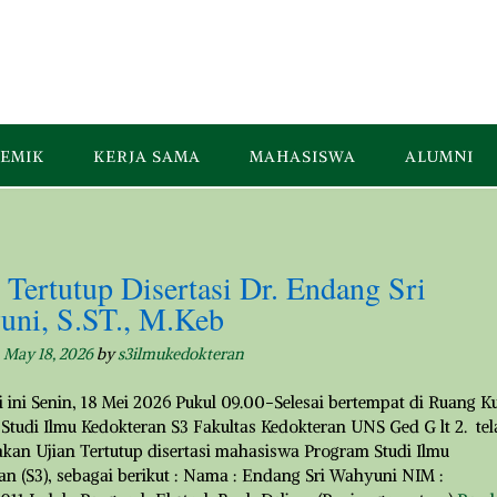
EMIK
KERJA SAMA
MAHASISWA
ALUMNI
 Tertutup Disertasi Dr. Endang Sri
uni, S.ST., M.Keb
n
May 18, 2026
by
s3ilmukedokteran
 ini Senin, 18 Mei 2026 Pukul 09.00-Selesai bertempat di Ruang K
Studi Ilmu Kedokteran S3 Fakultas Kedokteran UNS Ged G lt 2. tel
akan Ujian Tertutup disertasi mahasiswa Program Studi Ilmu
an (S3), sebagai berikut : Nama : Endang Sri Wahyuni NIM :