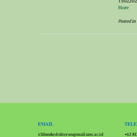
T5022020
More
Posted in
EMAIL
TEL
s3ilmukedokteran@mail.uns.ac.id
+62 8