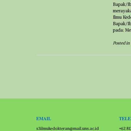
Bapak/Ib
merayaka
Ilmu Ked
Bapak/Ib
pada: M
Posted in
EMAIL
TEL
s3ilmukedokteran@mail.uns.ac.id
+62 8