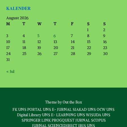
KALENDER
August 2026
M
T
W
T
F
S
S
1
2
3
4
5
6
7
8
9
10
11
12
13
14
15
16
17
18
19
20
21
22
23
24
25
26
27
28
29
30
31
« Jul
Theme by
Out the Box
FK UNS
PORTAL UNS
E- JURNAL
SIAKAD UNS
OCW UNS
Digital Library UNS
E- LEARNING UNS
WISUDA UNS
SPRINGER LINK
PROGQUEST
JURNAL SCOPUS
JURNAL SCIENCEDIRECT
IRIS UNS