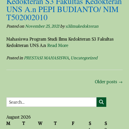
Kedokteran S3 Fakultas Kedokteran
UNS A.n PEPI BUDIANTO/ NIM
T502002010
Posted on
November 25, 2021
by
s3ilmukedokteran
Mahasiswa Program Studi Ilmu Kedokteran S3 Fakultas
Kedokteran UNS A.n
Read More
Posted in
PRESTASI MAHASISWA
,
Uncategorized
Posts
Older posts
→
navigation
August 2026
M
T
W
T
F
S
S