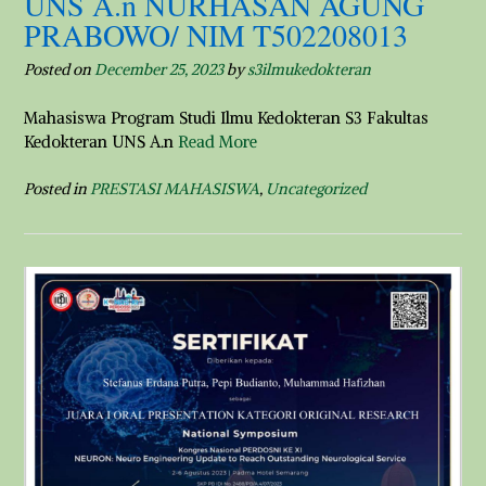
UNS A.n NURHASAN AGUNG
PRABOWO/ NIM T502208013
Posted on
December 25, 2023
by
s3ilmukedokteran
Mahasiswa Program Studi Ilmu Kedokteran S3 Fakultas
Kedokteran UNS A.n
Read More
Posted in
PRESTASI MAHASISWA
,
Uncategorized