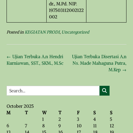
dr., M.Pd. NIP.
197503112002122
002
Posted in
KEGIATAN PRODI
,
Uncategorized
Post
←
Ujian Terbuka A.n Hendri
Ujian Terbuka Disertasi A.n
navigation
Kurniawan, SST., SKM., M.Sc
Ns. Made Mahaguna Putra,
M.Kep
→
October 2025
M
T
W
T
F
S
S
1
2
3
4
5
6
7
8
9
10
11
12
13
14
15
16
17
18
19