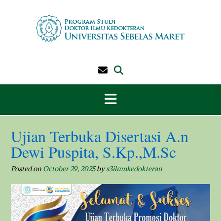
Skip
to
content
Ujian Terbuka Disertasi A.n
Dewi Puspita, S.Kp.,M.Sc
Posted on
October 29, 2025
by
s3ilmukedokteran