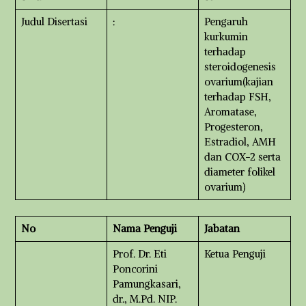
Judul Disertasi
:
Pengaruh
kurkumin
terhadap
steroidogenesis
ovarium(kajian
terhadap FSH,
Aromatase,
Progesteron,
Estradiol, AMH
dan COX-2 serta
diameter folikel
ovarium)
No
Nama Penguji
Jabatan
Prof. Dr. Eti
Ketua Penguji
Poncorini
Pamungkasari,
dr., M.Pd. NIP.