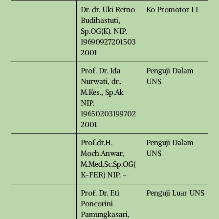
Dr. dr. Uki Retno
Ko Promotor I I
Budihastuti,
Sp.OG(K). NIP.
19690927201503
2001
Prof. Dr. Ida
Penguji Dalam
Nurwati, dr.,
UNS
M.Kes., Sp.Ak
NIP.
19650203199702
2001
Prof.dr.H.
Penguji Dalam
Moch.Anwar,
UNS
M.Med.Sc.Sp.OG(
K-FER) NIP. –
Prof. Dr. Eti
Penguji Luar UNS
Poncorini
Pamungkasari,