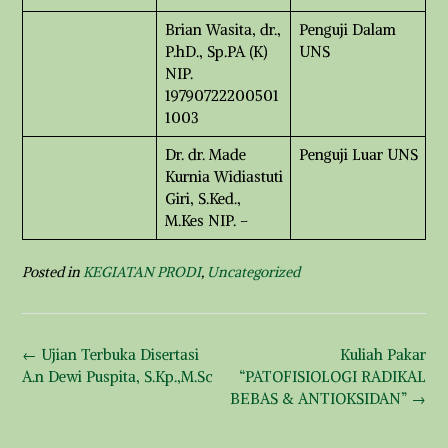
Brian Wasita, dr.,
Penguji Dalam
P.hD., Sp.PA (K)
UNS
NIP.
19790722200501
1003
Dr. dr. Made
Penguji Luar UNS
Kurnia Widiastuti
Giri, S.Ked.,
M.Kes NIP. –
Posted in
KEGIATAN PRODI
,
Uncategorized
Post
←
Ujian Terbuka Disertasi
Kuliah Pakar
navigation
A.n Dewi Puspita, S.Kp.,M.Sc
“PATOFISIOLOGI RADIKAL
BEBAS & ANTIOKSIDAN”
→