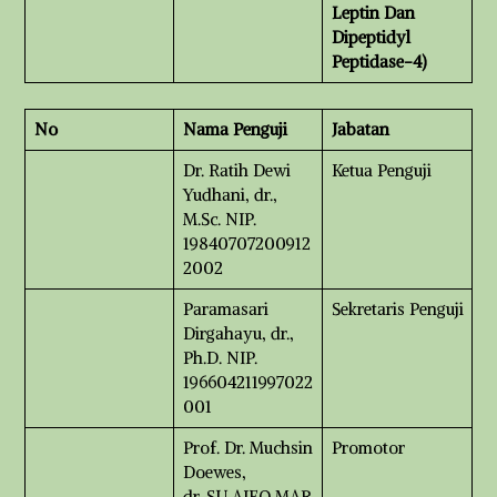
Leptin Dan
Dipeptidyl
Peptidase-4)
No
Nama Penguji
Jabatan
Dr. Ratih Dewi
Ketua Penguji
Yudhani, dr.,
M.Sc. NIP.
19840707200912
2002
Paramasari
Sekretaris Penguji
Dirgahayu, dr.,
Ph.D. NIP.
196604211997022
001
Prof. Dr. Muchsin
Promotor
Doewes,
dr.,SU,AIFO,MAR