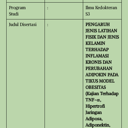
Program
:
Ilmu Kedokteran
Studi
S3
Judul Disertasi
:
PENGARUH
JENIS LATIHAN
FISIK DAN JENIS
KELAMIN
TERHADAP
INFLAMASI
KRONIS DAN
PERUBAHAN
ADIPOKIN PADA
TIKUS MODEL
OBESITAS
(Kajian Terhadap
TNF-α,
Hipertrofi
Jaringan
Adiposa,
Adiponektin,