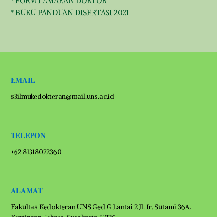
* FORM LAMARAN DOKTOR
* BUKU PANDUAN DISERTASI 2021
EMAIL
s3ilmukedokteran@mail.uns.ac.id
TELEPON
+62 81318022360
ALAMAT
Fakultas Kedokteran UNS Ged G Lantai 2 Jl. Ir. Sutami 36A,