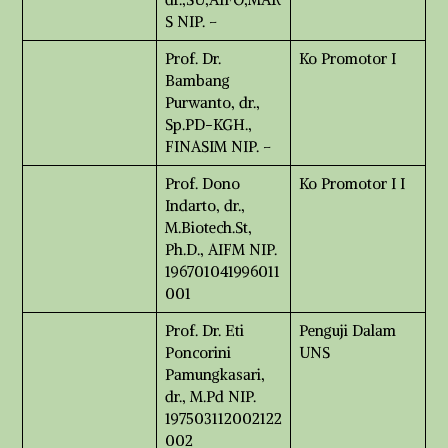
S NIP. –
Prof. Dr.
Ko Promotor I
Bambang
Purwanto, dr.,
Sp.PD-KGH.,
FINASIM NIP. –
Prof. Dono
Ko Promotor I I
Indarto, dr.,
M.Biotech.St,
Ph.D., AIFM NIP.
196701041996011
001
Prof. Dr. Eti
Penguji Dalam
Poncorini
UNS
Pamungkasari,
dr., M.Pd NIP.
197503112002122
002