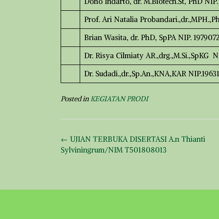
Dono Indarto, dr. M.Biotech.St, PhD NI
Prof. Ari Natalia Probandari.,dr.,MPH.
Brian Wasita, dr. PhD, SpPA NIP. 1979
Dr. Risya Cilmiaty AR.,drg.,M.Si.,SpKG
Dr. Sudadi.,dr.,Sp.An.,KNA,KAR NIP.196
Posted in
KEGIATAN PRODI
Post
←
UJIAN TERBUKA DISERTASI A.n Thianti
navigation
Sylviningrum/NIM T501808013