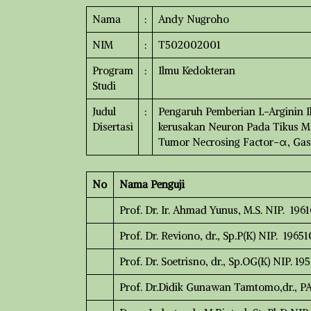
Nama
:
Andy Nugroho
NIM
:
T502002001
Program
:
Ilmu Kedokteran
Studi
Judul
:
Pengaruh Pemberian L-Arginin I
Disertasi
kerusakan Neuron Pada Tikus Mod
Tumor Necrosing Factor-α, Gas
No
Nama Penguji
Prof. Dr. Ir. Ahmad Yunus, M.S. NIP. 19
Prof. Dr. Reviono, dr., Sp.P(K) NIP. 19
Prof. Dr. Soetrisno, dr., Sp.OG(K) NIP. 
Prof. Dr.Didik Gunawan Tamtomo,dr., P