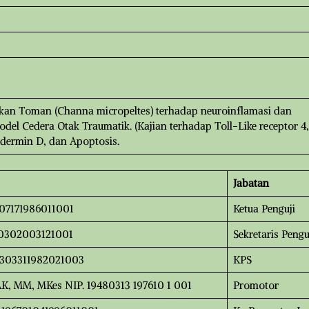
kan Toman (Channa micropeltes) terhadap neuroinflamasi dan
el Cedera Otak Traumatik. (Kajian terhadap Toll-Like receptor 4,
dermin D, dan Apoptosis.
Jabatan
6107171986011001
Ketua Penguji
6510302003121001
Sekretaris Pengu
195303311982021003
KPS
AK, MM, MKes NIP. 19480313 197610 1 001
Promotor