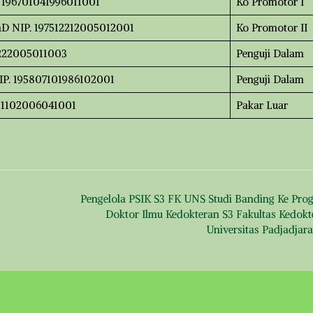
P. 196701041996011001
Ko Promotor I
,PhD NIP. 197512212005012001
Ko Promotor II
07222005011003
Penguji Dalam
 NIP. 195807101986102001
Penguji Dalam
311102006041001
Pakar Luar
Pengelola PSIK S3 FK UNS Studi Banding Ke Pro
Doktor Ilmu Kedokteran S3 Fakultas Kedokt
Universitas Padjadjar