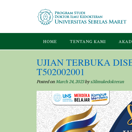
Skip
to
content
HOME
TENTANG KAMI
AKAD
UJIAN TERBUKA DISER
T502002001
Posted on
March 24, 2023
by
s3ilmukedokteran