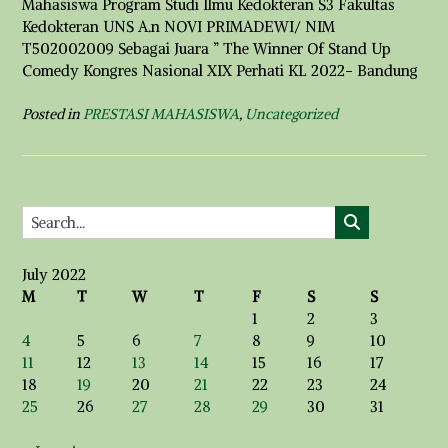
Mahasiswa Program Studi Ilmu Kedokteran S3 Fakultas
Kedokteran UNS A.n NOVI PRIMADEWI/ NIM
T502002009 Sebagai Juara ” The Winner Of Stand Up
Comedy Kongres Nasional XIX Perhati KL 2022- Bandung
Posted in
PRESTASI MAHASISWA
,
Uncategorized
July 2022
M
T
W
T
F
S
S
1
2
3
4
5
6
7
8
9
10
11
12
13
14
15
16
17
18
19
20
21
22
23
24
25
26
27
28
29
30
31