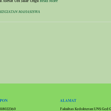
il Asetat Ubi Jalar Ungu
Read More
KEGIATAN MAHASISWA
EPON
ALAMAT
1318022360
Fakultas Kedokteran UNS Ged 