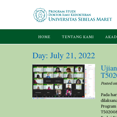
Skip
to
content
HOME
TENTANG KAMI
AKAD
Day:
July 21, 2022
Ujian
T502
Posted o
Pada har
dilaksan
Program 
T5020080