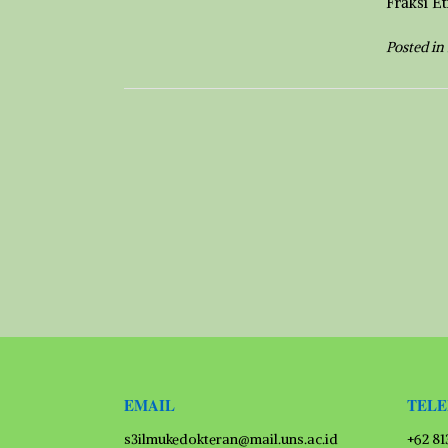
Fraksi Et
Posted in
EMAIL
TEL
s3ilmukedokteran@mail.uns.ac.id
+62 8