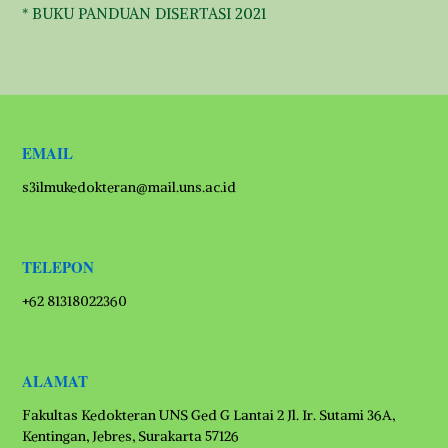
* BUKU PANDUAN DISERTASI 2021
EMAIL
s3ilmukedokteran@mail.uns.ac.id
TELEPON
+62 81318022360
ALAMAT
Fakultas Kedokteran UNS Ged G Lantai 2 Jl. Ir. Sutami 36A,
Kentingan, Jebres, Surakarta 57126