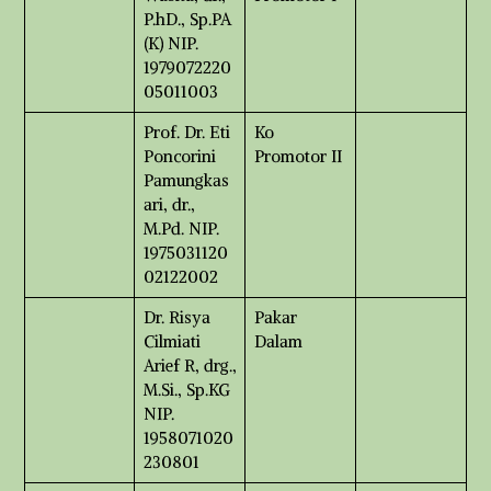
P.hD., Sp.PA
(K) NIP.
1979072220
05011003
Prof. Dr. Eti
Ko
Poncorini
Promotor II
Pamungkas
ari, dr.,
M.Pd. NIP.
1975031120
02122002
Dr. Risya
Pakar
Cilmiati
Dalam
Arief R, drg.,
M.Si., Sp.KG
NIP.
1958071020
230801