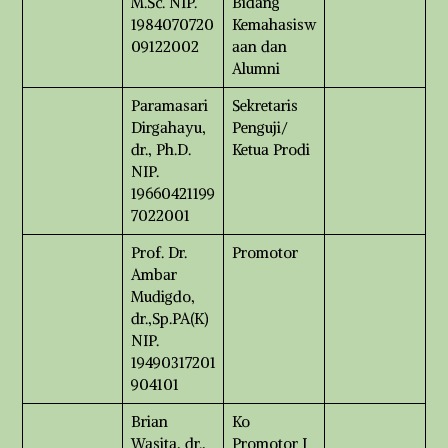
M.Sc. NIP.
Bidang
1984070720
Kemahasisw
09122002
aan dan
Alumni
Paramasari
Sekretaris
Dirgahayu,
Penguji/
dr., Ph.D.
Ketua Prodi
NIP.
19660421199
7022001
Prof. Dr.
Promotor
Ambar
Mudigdo,
dr.,Sp.PA(K)
NIP.
19490317201
904101
Brian
Ko
Wasita, dr.,
Promotor I