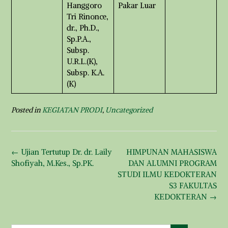
Hanggoro
Pakar Luar
Tri Rinonce,
dr., Ph.D.,
Sp.P.A.,
Subsp.
U.R.L.(K),
Subsp. K.A.
(K)
Posted in
KEGIATAN PRODI
,
Uncategorized
Post
←
Ujian Tertutup Dr. dr. Laily
HIMPUNAN MAHASISWA
navigation
Shofiyah, M.Kes., Sp.PK.
DAN ALUMNI PROGRAM
STUDI ILMU KEDOKTERAN
S3 FAKULTAS
KEDOKTERAN
→