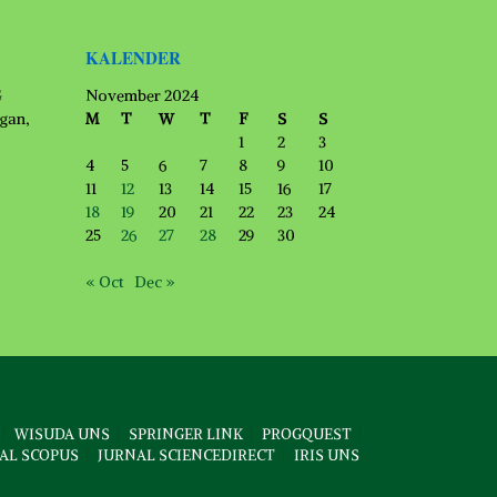
KALENDER
G
November 2024
ngan,
M
T
W
T
F
S
S
1
2
3
4
5
6
7
8
9
10
11
12
13
14
15
16
17
18
19
20
21
22
23
24
25
26
27
28
29
30
« Oct
Dec »
WISUDA UNS
SPRINGER LINK
PROGQUEST
AL SCOPUS
JURNAL SCIENCEDIRECT
IRIS UNS