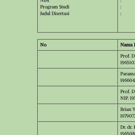
NIM
:
Program Studi
:
Judul Disertasi
:
No
Nama P
Prof. D
1965
Paramas
196604
Prof. D
NIP. 1
Brian W
197907
Dr. dr.
196508