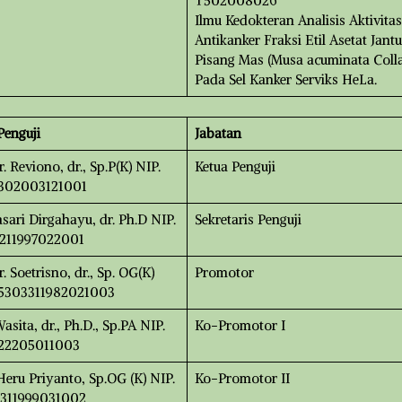
T502008026
Ilmu Kedokteran Analisis Aktivitas
Antikanker Fraksi Etil Asetat Jant
Pisang Mas (Musa acuminata Colla
Pada Sel Kanker Serviks HeLa.
enguji
Jabatan
r. Reviono, dr., Sp.P(K) NIP.
Ketua Penguji
10302003121001
ari Dirgahayu, dr. Ph.D NIP.
Sekretaris Penguji
211997022001
r. Soetrisno, dr., Sp. OG(K)
Promotor
95303311982021003
asita, dr., Ph.D., Sp.PA NIP.
Ko-Promotor I
22205011003
 Heru Priyanto, Sp.OG (K) NIP.
Ko-Promotor II
311999031002