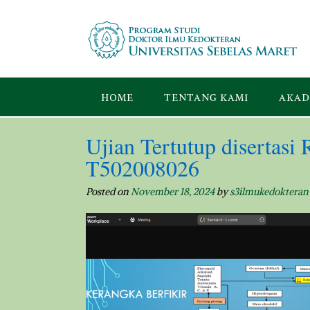
Skip
to
content
HOME
TENTANG KAMI
AKAD
Ujian Tertutup disert
T502008026
Posted on
November 18, 2024
by
s3ilmukedokteran