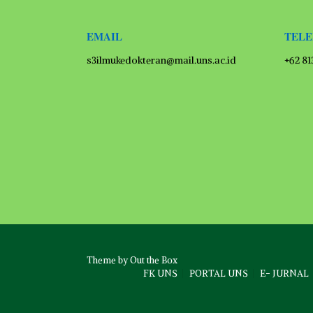
EMAIL
TEL
s3ilmukedokteran@mail.uns.ac.id
+62 8
Theme by
Out the Box
FK UNS
PORTAL UNS
E- JURNAL