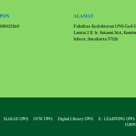
EPON
ALAMAT
1318022360
Fakultas Kedokteran UNS Ged 
Lantai 2 Jl. Ir. Sutami 36A, Kenti
Jebres, Surakarta 57126
SIAKAD UNS
OCW UNS
Digital Library UNS
E- LEARNING UNS
JURN