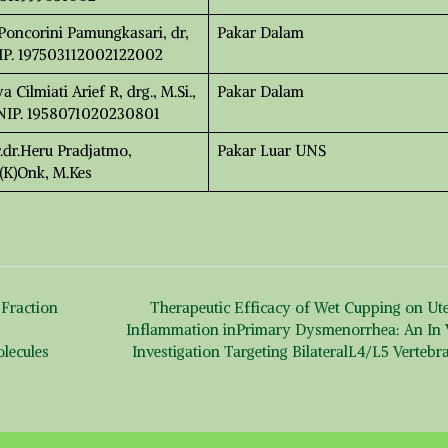
 Poncorini Pamungkasari, dr,
Pakar Dalam
P. 197503112002122002
a Cilmiati Arief R, drg., M.Si.,
Pakar Dalam
NIP. 1958071020230801
.dr.Heru Pradjatmo,
Pakar Luar UNS
(K)Onk, M.Kes
 Fraction
Therapeutic Efficacy of Wet Cupping on Ute
,
Inflammation inPrimary Dysmenorrhea: An In 
olecules
Investigation Targeting BilateralL4/L5 Vertebr