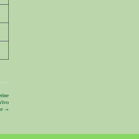
rine
Vivo
ae
→