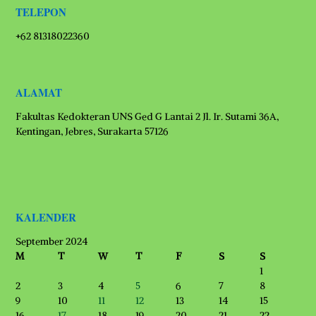
TELEPON
+62 81318022360
ALAMAT
Fakultas Kedokteran UNS Ged G Lantai 2 Jl. Ir. Sutami 36A,
Kentingan, Jebres, Surakarta 57126
KALENDER
September 2024
M
T
W
T
F
S
S
1
2
3
4
5
6
7
8
9
10
11
12
13
14
15
16
17
18
19
20
21
22