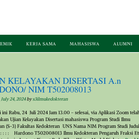
EMIK
KERJA SAMA
MAHASISWA
ALUMNI
N KELAYAKAN DISERTASI A.n
ONO/ NIM T502008013
n
July 24, 2024
by
s3ilmukedokteran
 ini Rabu, 24 Juli 2024 Jam 13.00 – selesai, via Aplikasi Zoom tela
akan Ujian Kelayakan Disertasi mahasiswa Program Studi Ilmu
an (S-3) Fakultas Kedokteran UNS Nama NIM Program Studi Judu
i : : : : Hardono T502008013 Ilmu Kedokteran Pengaruh Fraksi Et