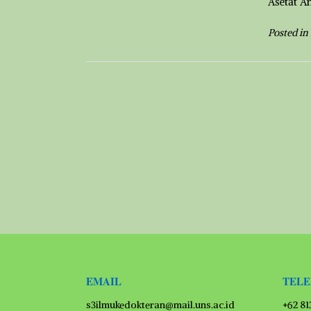
Asetat A
Posted in
EMAIL
TEL
s3ilmukedokteran@mail.uns.ac.id
+62 8