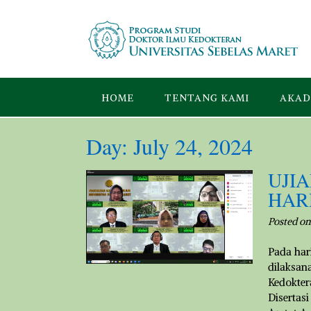
Skip
to
content
HOME
TENTANG KAMI
AKAD
Day:
July 24, 2024
UJIA
HARD
Posted o
Pada hari
dilaksan
Kedokter
Disertas