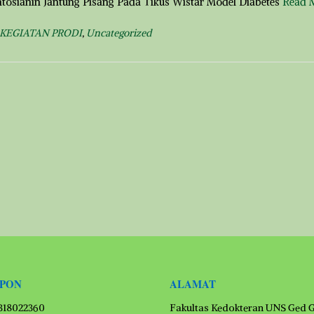
ntosianin Jantung Pisang Pada Tikus Wistar Model Diabetes
Read 
KEGIATAN PRODI
,
Uncategorized
EPON
ALAMAT
1318022360
Fakultas Kedokteran UNS Ged 