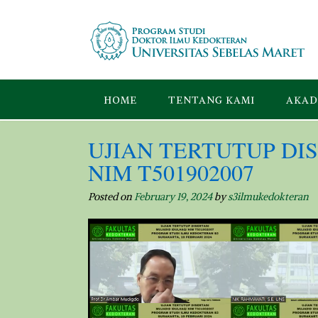
Skip
to
content
HOME
TENTANG KAMI
AKAD
UJIAN TERTUTUP DISER
NIM T501902007
Posted on
February 19, 2024
by
s3ilmukedokteran