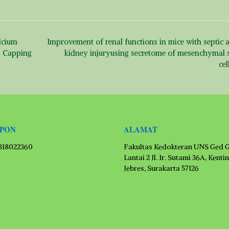
lcium
Improvement of renal functions in mice with septic 
p Capping
kidney injuryusing secretome of mesenchymal 
cel
EPON
ALAMAT
1318022360
Fakultas Kedokteran UNS Ged 
Lantai 2 Jl. Ir. Sutami 36A, Kenti
Jebres, Surakarta 57126