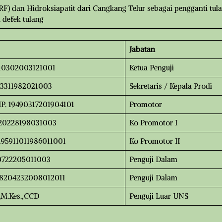
PRF) dan Hidroksiapatit dari Cangkang Telur sebagai pengganti tul
defek tulang
Jabatan
96510302003121001
Ketua Penguji
303311982021003
Sekretaris / Kepala Prodi
NIP. 19490317201904101
Promotor
9620228198031003
Ko Promotor I
. 195911011986011001
Ko Promotor II
790722205011003
Penguji Dalam
 198204232008012011
Penguji Dalam
.,M.Kes.,CCD
Penguji Luar UNS