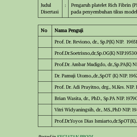
Judul
:
Pengaruh platelet Rich Fibrin (
Disertasi
pada penyembuhan tikus model 
No
Nama Penguji
Prof. Dr. Reviono, dr., Sp.P(K) NIP. 1
Prof.Dr.Soetrisno,dr,Sp.OG(K) NIP.195
Prof.Dr. Ambar Mudigdo, dr.,Sp.PA(K) 
Dr. Pamuji Utomo.,dr.,SpOT (K) NIP. 1
Prof. Dr. Adi Prayitno, drg., M.Kes. NIP
Brian Wasita, dr., PhD., Sp.PA NIP. 19
Vitri Widyaningsih, dr., MS.,PhD NIP.
Prof.Dr.Yoyos Dias Ismiarto,dr.SpOT(K)
Posted in
KEGIATAN PRODI