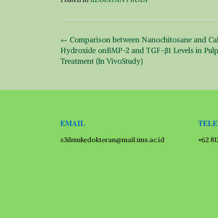
Post
←
Comparison between Nanochitosane and Ca
navigation
Hydroxide onBMP-2 and TGF-β1 Levels in Pul
Treatment (In VivoStudy)
EMAIL
TEL
s3ilmukedokteran@mail.uns.ac.id
+62 8