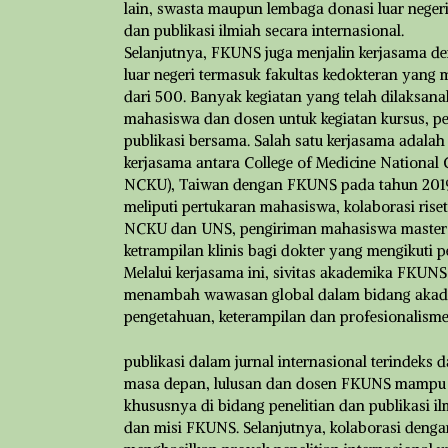
lain, swasta maupun lembaga donasi luar neger
dan publikasi ilmiah secara internasional.
Selanjutnya, FKUNS juga menjalin kerjasama den
luar negeri termasuk fakultas kedokteran yang 
dari 500. Banyak kegiatan yang telah dilaksan
mahasiswa dan dosen untuk kegiatan kursus, pe
publikasi bersama. Salah satu kerjasama adal
kerjasama antara College of Medicine National
NCKU), Taiwan dengan FKUNS pada tahun 2019.
meliputi pertukaran mahasiswa, kolaborasi riset,
NCKU dan UNS, pengiriman mahasiswa master d
ketrampilan klinis bagi dokter yang mengikuti p
Melalui kerjasama ini, sivitas akademika FKUN
menambah wawasan global dalam bidang akad
pengetahuan, keterampilan dan profesionalisme
publikasi dalam jurnal internasional terindeks 
masa depan, lulusan dan dosen FKUNS mampu 
khususnya di bidang penelitian dan publikasi il
dan misi FKUNS. Selanjutnya, kolaborasi den