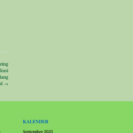
eing
kusi
idang
PM
→
KALENDER
G
September 2023