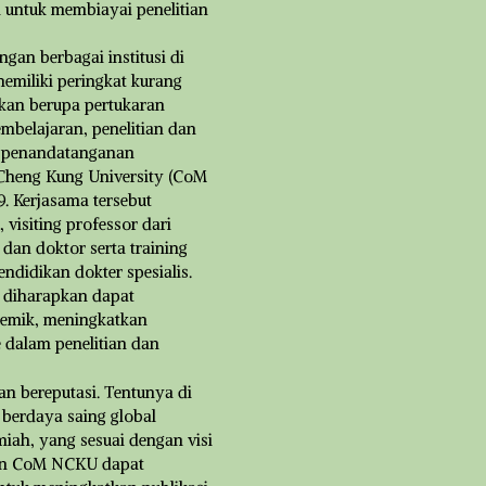
i untuk membiayai penelitian
gan berbagai institusi di
memiliki peringkat kurang
akan berupa pertukaran
mbelajaran, penelitian dan
ah penandatanganan
 Cheng Kung University (CoM
 Kerjasama tersebut
 visiting professor dari
an doktor serta training
endidikan dokter spesialis.
S diharapkan dapat
emik, meningkatkan
 dalam penelitian dan
dan bereputasi. Tentunya di
berdaya saing global
miah, yang sesuai dengan visi
gan CoM NCKU dapat