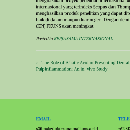
menghasilkan proyek penelitian internasional 
internasional yang terindeks Scopus dan Thom
menghasilkan produk penelitian yang dapat dip
baik di dalam maupun luar negeri. Dengan demi
(KPI) FKUNS akan meningkat.
Posted in
KERJASAMA INTERNASIONAL
Post
←
The Role of Asiatic Acid in Preventing Dental
navigation
PulpInflammation: An in-vivo Study
EMAIL
TEL
s3ilmukedokteran@mail.uns.ac.id
+62 8