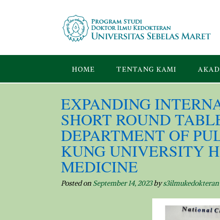
Skip
to
content
HOME
TENTANG KAMI
AKAD
EXPANDING INTERN
SHORT ROUND TABLE
DEPARTMENT OF PU
KUNG UNIVERSITY H
MEDICINE
Posted on
September 14, 2023
by
s3ilmukedokteran