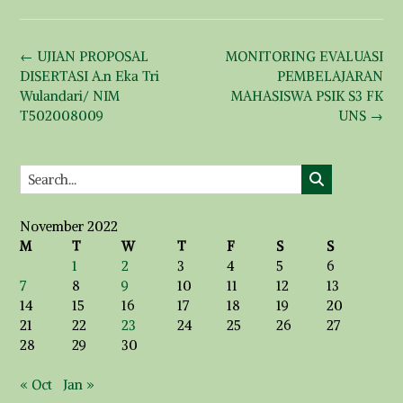
Post
←
UJIAN PROPOSAL
MONITORING EVALUASI
navigation
DISERTASI A.n Eka Tri
PEMBELAJARAN
Wulandari/ NIM
MAHASISWA PSIK S3 FK
T502008009
UNS
→
November 2022
M
T
W
T
F
S
S
1
2
3
4
5
6
7
8
9
10
11
12
13
14
15
16
17
18
19
20
21
22
23
24
25
26
27
28
29
30
« Oct
Jan »