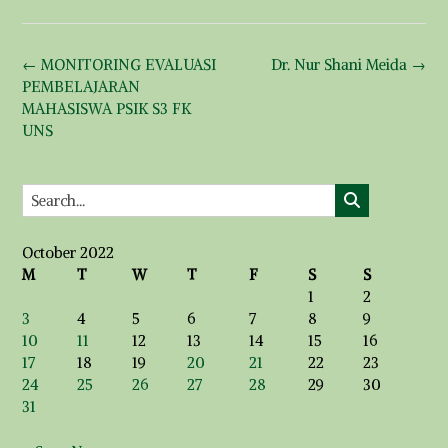
Post
←
MONITORING EVALUASI
Dr. Nur Shani Meida
→
navigation
PEMBELAJARAN
MAHASISWA PSIK S3 FK
UNS
October 2022
M
T
W
T
F
S
S
1
2
3
4
5
6
7
8
9
10
11
12
13
14
15
16
17
18
19
20
21
22
23
24
25
26
27
28
29
30
31