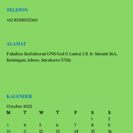
TELEPON
+62 81318022360
ALAMAT
Fakultas Kedokteran UNS Ged G Lantai 2 Jl. Ir. Sutami 36A,
Kentingan, Jebres, Surakarta 57126
KALENDER
October 2022
M
T
W
T
F
S
S
1
2
3
4
5
6
7
8
9
10
11
12
13
14
15
16