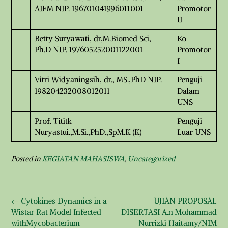
AIFM NIP. 196701041996011001
Promotor
II
Betty Suryawati, dr,M.Biomed Sci,
Ko
Ph.D NIP. 197605252001122001
Promotor
I
Vitri Widyaningsih, dr., MS.,PhD NIP.
Penguji
198204232008012011
Dalam
UNS
Prof. Tititk
Penguji
Nuryastui.,M.Si.,PhD.,SpM.K (K)
Luar UNS
Posted in
KEGIATAN MAHASISWA
,
Uncategorized
Post
←
Cytokines Dynamics in a
UJIAN PROPOSAL
navigation
Wistar Rat Model Infected
DISERTASI A.n Mohammad
withMycobacterium
Nurrizki Haitamy/NIM