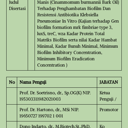
Judul
Manis (Cinammomum burmannii Bark Oil)
Disertasi
Terhadap Penghambatan Biofilm Dan
Resistensi Antibiotika Klebsiella
Pneumoniae In Vitro (Kajian terhadap Gen
biofilm formation mrk fimbriae type 3,
luxS, treC, wza Kadar Protein Total
Matriks Biofilm serta nilai Kadar Hambat
Minimal, Kadar Bunuh Minimal, Minimum
Biofilm Inhibitory Concentration,
Minimum Biofilm Eradication
Concentration )
No
Nama Penguji
JABATAN
Prof. Dr. Soetrisno, dr., Sp.OG(K) NIP.
Ketua
195303311982021003
Penguji /
Prof. Dr. Hartono, dr., MSi NIP.
Promotor
19650727 199702 1 001
Dono Indarto, dr., M.Biotech.St.,PhD,
Ko