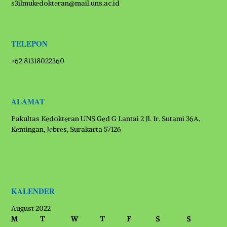
s3ilmukedokteran@mail.uns.ac.id
TELEPON
+62 81318022360
ALAMAT
Fakultas Kedokteran UNS Ged G Lantai 2 Jl. Ir. Sutami 36A,
Kentingan, Jebres, Surakarta 57126
KALENDER
August 2022
M
T
W
T
F
S
S