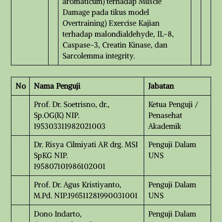
aromaticum) terhadap Muscle
Damage pada tikus model
Overtraining) Exercise Kajian
terhadap malondialdehyde, IL-8,
Caspase-3, Creatin Kinase, dan
Sarcolemma integrity.
No
Nama Penguji
Jabatan
Prof. Dr. Soetrisno, dr.,
Ketua Penguji /
Sp.OG(K) NIP.
Penasehat
195303311982021003
Akademik
Dr. Risya Cilmiyati AR drg. MSI
Penguji Dalam
SpKG NIP.
UNS
195807101986102001
Prof. Dr. Agus Kristiyanto,
Penguji Dalam
M.Pd. NIP.196511281990031001
UNS
Dono Indarto,
Penguji Dalam