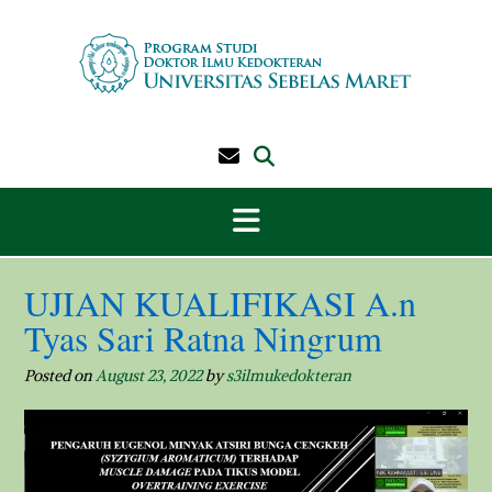
Skip
to
content
UJIAN KUALIFIKASI A.n
Tyas Sari Ratna Ningrum
Posted on
August 23, 2022
by
s3ilmukedokteran