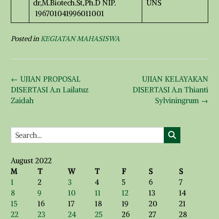
dr,M.Biotech.St,Ph.D NIP.
UNS
196701041996011001
Posted in
KEGIATAN MAHASISWA
Post
←
UJIAN PROPOSAL
UJIAN KELAYAKAN
navigation
DISERTASI A.n Lailatuz
DISERTASI A.n Thianti
Zaidah
Sylviningrum
→
August 2022
M
T
W
T
F
S
S
1
2
3
4
5
6
7
8
9
10
11
12
13
14
15
16
17
18
19
20
21
22
23
24
25
26
27
28